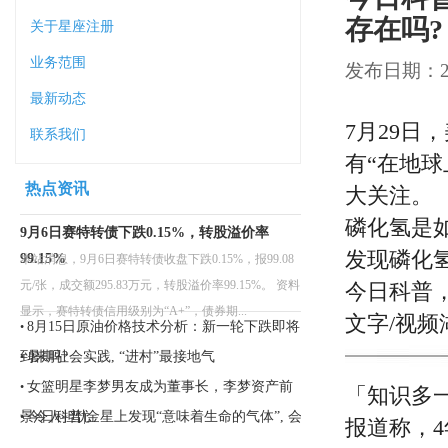
存在吗?
关于星座注册
业务范围
发布日期：202
最新动态
7月29
联系我们
有“在地
热点资讯
大关注。
磷化氢是
9月6日赛特转债下跌0.15%，转股溢价率
发现磷化
99.15%
本站消息，9月6日赛特转债收盘下跌0.15%，报99.08
元/张，成交额295.83万元，转股溢价率99.15%。 资料
今日科普
显示，赛特转债信用级别为“A+”，债券期...
文字/视
8月15日原油价格技术分析：新一轮下跌即将
•
到来吗?
暑期社会实践, “进村”最接地气
•
女篮明星李梦男友成为董事长，李梦资产前
•
「知识多
景令人担忧
今日科普|金星上发现“意味着生命的气体”, 会
•
报道称，
有生命存在吗?